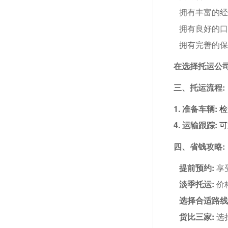
拥有丰富的
拥有良好的
拥有完善的
在选择托运公
三、托运流程:
1. 准备车辆:
 
4. 运输跟踪:
 
四、省钱攻略:
提前预约:
享
淡季托运:
价
选择合适路线
货比三家:
选