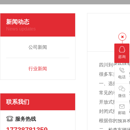
新闻动态
News updates
公司新闻
咨询
四川到省外轿
行业新闻
很多车主需要
电话
一、选择合适
常见的有两种
微信
联系我们
开放式托运价
封闭式托运更
邮箱
服务热线
根据你的预算
17738781359
二、检查车辆