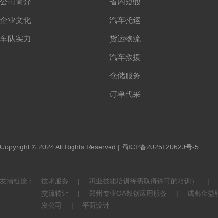
公司简介
省内短驳
企业文化
汽车托运
车队实力
货运物流
汽车救援
仓储服务
订单代采
Copyright © 2024 All Rights Reserved |
蜀ICP备2025120620号-5
友情链接：
技术服务
职业技能培训等需取得许可的培训）
交流转让
郑州专业OA数创应用服务
成都金益
发公司
平面设计